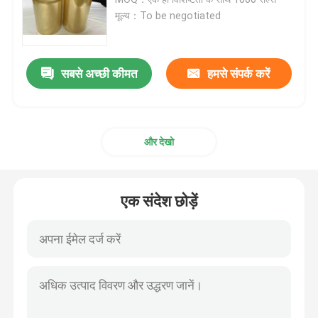
मूल्य：To be negotiated
डबल पक्षीय फोम टेप
सबसे अच्छी कीमत
हमसे संपर्क करें
खिंचाव रिलीज चिपकने वाला टेप
गर्म पिघल ब्लॉक
और देखो
डबल पक्षीय ऊतक टेप
एक संदेश छोड़ें
फ्लेक्सोग्राफिक प्लेट माउंटिंग टेप
चिपकने वाला स्थानांतरण टेप
हटाने योग्य चिपकने वाला टेप