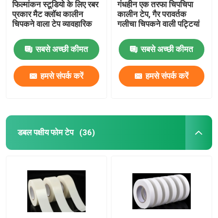
फिल्मांकन स्टूडियो के लिए रबर
गंधहीन एक तरफा चिपचिपा
प्रकार मैट क्लॉथ कालीन
कालीन टेप, गैर परावर्तक
चिपकने वाला टेप व्यावहारिक
गलीचा चिपकने वाली पट्टियां
सबसे अच्छी कीमत
सबसे अच्छी कीमत
हमसे संपर्क करें
हमसे संपर्क करें
डबल पक्षीय फोम टेप
(36)