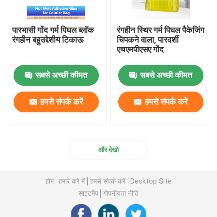
पारभासी गोंद गर्म पिघल ब्लॉक
रंगहीन स्थिर गर्म पिघल पैकेजिंग
रंगहीन बहुउद्देशीय टिकाऊ
चिपकने वाला, पारदर्शी
एचएमपीएसए गोंद
सबसे अच्छी कीमत
सबसे अच्छी कीमत
हमसे संपर्क करें
हमसे संपर्क करें
और देखो
होम
हमारे बारे में
हमसे संपर्क करें
Desktop Site
साइटमैप
गोपनीयता नीति