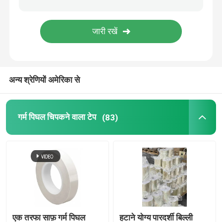
फिल्म चिपकने वाला टेप
दबाव संवेदनशील चिपकने वाला मास्किंग टेप
अन्य श्रेणियों अमेरिका से
गर्म पिघल गोंद स्टिक
गर्म पिघल चिपकने वाला टेप
(83)
एक तरफा साफ़ गर्म पिघल
हटाने योग्य पारदर्शी बिल्ली