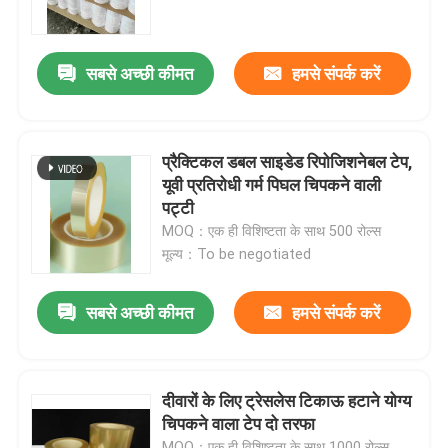
हमारे बारे में
सबसे अच्छी कीमत
हमसे संपर्क करें
फैक्टरी यात्रा
प्रैक्टिकल डबल साइडेड रिपोजिशनेबल टेप,
गुणवत्ता नियंत्रण
यूवी प्रतिरोधी गर्म पिघल चिपकने वाली
पट्टी
MOQ：एक ही विशिष्टता के साथ 500 रोल्स
हमसे संपर्क करें
मूल्य：To be negotiated
एक बोली का अनुरोध
सबसे अच्छी कीमत
हमसे संपर्क करें
गर्म पिघल चिपकने वाला टेप
दीवारों के लिए ट्रेसलेस टिकाऊ हटाने योग्य
चिपकने वाला टेप दो तरफा
कालीन चिपकने वाला टेप
MOQ：एक ही विशिष्टता के साथ 1000 रोल्स