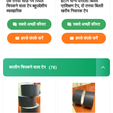
एक तरफा साफ़ गर्म पिघल
हटाने योग्य पारदर्शी बिल्ली
चिपकने वाला टेप बहुउद्देशीय
प्रशिक्षण टेप, दो तरफा बिल्ली
व्यावहारिक
खरोंच निवारक टेप
फिल्म चिपकने वाला टेप
सबसे अच्छी कीमत
सबसे अच्छी कीमत
दबाव संवेदनशील चिपकने वाला मास्किंग टेप
हमसे संपर्क करें
हमसे संपर्क करें
गर्म पिघल गोंद स्टिक
कालीन चिपकने वाला टेप
(78)