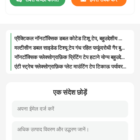
मोटाई 0.15 मिमी डबल पक्षीय ऊतक टेप हीटप्रूफ प्रैक्टिकल
प्रैक्टिकल नॉनटॉक्सिक डबल कोटेड टिशू टेप, बहुउद्देशीय टिशू पेपर टेप
हमारे बारे में
मल्टीसीन डबल साइडेड टिश्यू टेप गंध रहित फफूंदरोधी गैर बुना हुआ
नॉनटॉक्सिक फ्लेक्सोग्राफ़िक प्रिंटिंग टेप हटाने योग्य बहुउद्देशीय रबर प्रकार
फैक्टरी यात्रा
एंटी स्ट्रेच फ्लेक्सोग्राफ़िक प्लेट माउंटिंग टेप टिकाऊ पर्यावरण के अनुकूल
पुन: प्रयोज्य हॉट मेल्ट फ्लेक्सो प्रिंटिंग टेप, डबल साइडेड पैलेट टेप स्क्रीन प्रिंटिंग
340mmx2.5m फ्लेक्सोग्राफ़िक प्लेट माउंटिंग टेप, प्राकृतिक रबर प्रकार, गंधहीन
गुणवत्ता नियंत्रण
नमीरोधी प्लेट माउंटिंग टेप, फ्लेक्सो प्रिंटिंग के लिए टिकाऊ दो तरफा टेप
जूते उद्योग के लिए हीटप्रूफ पेपर चिपकने वाला ट्रांसफर टेप वॉटरप्रूफ
हमसे संपर्क करें
पोस्टर संलग्नक के लिए बहुउद्देशीय हाई टैक चिपकने वाला स्थानांतरण टेप
एक संदेश छोड़ें
रबर प्रकार चिपकने वाला डबल पक्षीय स्थानांतरण टेप व्यावहारिक फफूंदीरोधी
एक बोली का अनुरोध
खेल के जूते उद्योग के लिए टिकाऊ वेदरप्रूफ चिपकने वाला ट्रांसफर टेप
स्थिर पारदर्शी ट्रांसफर टेप, रंगहीन ऐक्रेलिक ट्रांसफर टेप
गर्म पिघल चिपकने वाला टेप
टिकाऊ स्थानांतरण गर्म पिघल चिपकने वाला टेप मोटाई 0.05-0.15 मिमी
पारदर्शी बीओपीपी बैग सीलिंग टेप पुन: प्रयोज्य नमीरोधी उच्च शक्ति
कालीन चिपकने वाला टेप