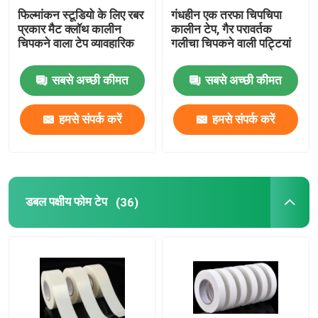
फिल्मांकन स्टूडियो के लिए रबर
गंधहीन एक तरफा चिपचिपा
प्रकार मैट क्लॉथ कालीन
कालीन टेप, गैर परावर्तक
चिपकने वाला टेप व्यावहारिक
गलीचा चिपकने वाली पट्टियां
सबसे अच्छी कीमत
सबसे अच्छी कीमत
हमसे संपर्क करें
हमसे संपर्क करें
डबल पक्षीय फोम टेप
(36)