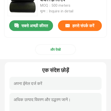
MOQ：500 meters
मूल्य：Inquire in detail
डबल पक्षीय फोम टेप
सबसे अच्छी कीमत
हमसे संपर्क करें
खिंचाव रिलीज चिपकने वाला टेप
गर्म पिघल ब्लॉक
और देखो
डबल पक्षीय ऊतक टेप
एक संदेश छोड़ें
फ्लेक्सोग्राफिक प्लेट माउंटिंग टेप
चिपकने वाला स्थानांतरण टेप
हटाने योग्य चिपकने वाला टेप