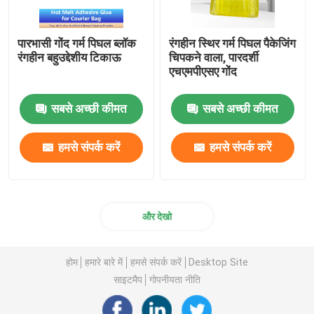
पारभासी गोंद गर्म पिघल ब्लॉक
रंगहीन स्थिर गर्म पिघल पैकेजिंग
रंगहीन बहुउद्देशीय टिकाऊ
चिपकने वाला, पारदर्शी
एचएमपीएसए गोंद
सबसे अच्छी कीमत
सबसे अच्छी कीमत
हमसे संपर्क करें
हमसे संपर्क करें
और देखो
होम
हमारे बारे में
हमसे संपर्क करें
Desktop Site
साइटमैप
गोपनीयता नीति