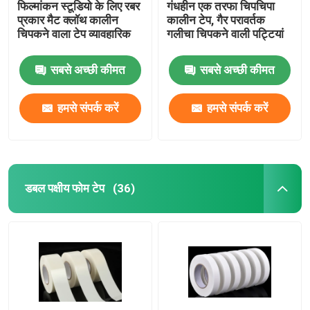
फिल्मांकन स्टूडियो के लिए रबर
गंधहीन एक तरफा चिपचिपा
प्रकार मैट क्लॉथ कालीन
कालीन टेप, गैर परावर्तक
चिपकने वाला टेप व्यावहारिक
गलीचा चिपकने वाली पट्टियां
सबसे अच्छी कीमत
सबसे अच्छी कीमत
हमसे संपर्क करें
हमसे संपर्क करें
डबल पक्षीय फोम टेप
(36)