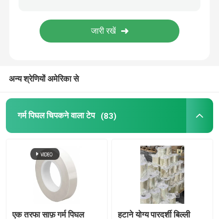
फिल्म चिपकने वाला टेप
दबाव संवेदनशील चिपकने वाला मास्किंग टेप
अन्य श्रेणियों अमेरिका से
गर्म पिघल गोंद स्टिक
गर्म पिघल चिपकने वाला टेप
(83)
एक तरफा साफ़ गर्म पिघल
हटाने योग्य पारदर्शी बिल्ली