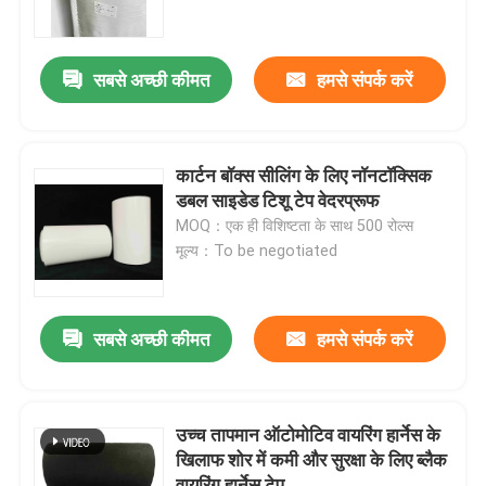
हमारे बारे में
सबसे अच्छी कीमत
हमसे संपर्क करें
फैक्टरी यात्रा
कार्टन बॉक्स सीलिंग के लिए नॉनटॉक्सिक
गुणवत्ता नियंत्रण
डबल साइडेड टिशू टेप वेदरप्रूफ
MOQ：एक ही विशिष्टता के साथ 500 रोल्स
मूल्य：To be negotiated
हमसे संपर्क करें
एक बोली का अनुरोध
सबसे अच्छी कीमत
हमसे संपर्क करें
गर्म पिघल चिपकने वाला टेप
उच्च तापमान ऑटोमोटिव वायरिंग हार्नेस के
खिलाफ शोर में कमी और सुरक्षा के लिए ब्लैक
कालीन चिपकने वाला टेप
वायरिंग हार्नेस टेप