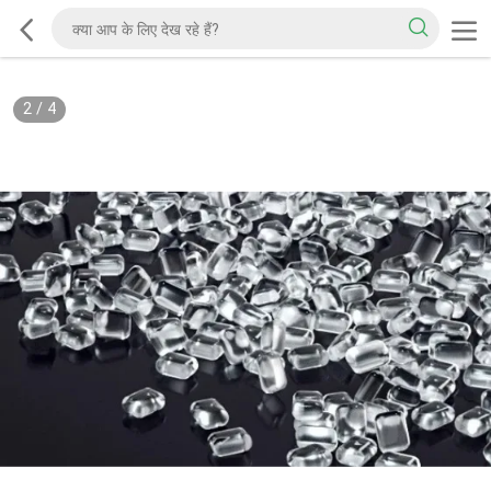
2
/
4