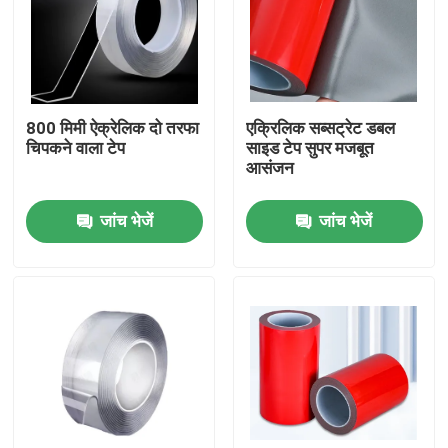
हमारे बारे में
फैक्टरी यात्रा
800 मिमी ऐक्रेलिक दो तरफा
एक्रिलिक सब्सट्रेट डबल
चिपकने वाला टेप
साइड टेप सुपर मजबूत
आसंजन
गुणवत्ता नियंत्रण
जांच भेजें
जांच भेजें
हमसे संपर्क करें
एक बोली का अनुरोध
गर्म पिघल चिपकने वाला टेप
कालीन चिपकने वाला टेप