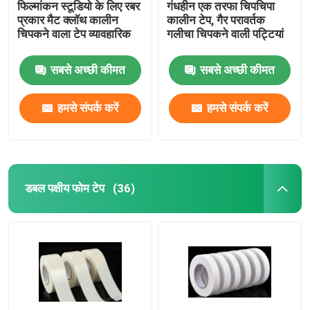
फिल्मांकन स्टूडियो के लिए रबर
गंधहीन एक तरफा चिपचिपा
प्रकार मैट क्लॉथ कालीन
कालीन टेप, गैर परावर्तक
चिपकने वाला टेप व्यावहारिक
गलीचा चिपकने वाली पट्टियां
सबसे अच्छी कीमत
सबसे अच्छी कीमत
हमसे संपर्क करें
हमसे संपर्क करें
डबल पक्षीय फोम टेप
(36)