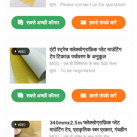
मूल्य：Please contact us for quotation
हमारे बारे में
सबसे अच्छी कीमत
हमसे संपर्क करें
फैक्टरी यात्रा
एंटी स्ट्रेच फ्लेक्सोग्राफ़िक प्लेट माउंटिंग
गुणवत्ता नियंत्रण
टेप टिकाऊ पर्यावरण के अनुकूल
MOQ：एक ही विशिष्टता के साथ 500 रोल्स
मूल्य：To be negotiated
हमसे संपर्क करें
एक बोली का अनुरोध
सबसे अच्छी कीमत
हमसे संपर्क करें
गर्म पिघल चिपकने वाला टेप
340mmx2.5m फ्लेक्सोग्राफ़िक प्लेट
माउंटिंग टेप, प्राकृतिक रबर प्रकार, गंधहीन
कालीन चिपकने वाला टेप
MOQ：एक ही युक्ति के साथ 500 रोल