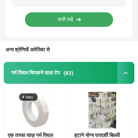
फिल्म चिपकने वाला टेप
दबाव संवेदनशील चिपकने वाला मास्किंग टेप
अन्य श्रेणियों अमेरिका से
गर्म पिघल गोंद स्टिक
गर्म पिघल चिपकने वाला टेप
(83)
एक तरफा साफ़ गर्म पिघल
हटाने योग्य पारदर्शी बिल्ली