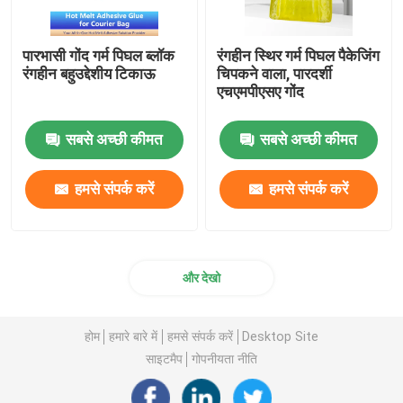
पारभासी गोंद गर्म पिघल ब्लॉक
रंगहीन स्थिर गर्म पिघल पैकेजिंग
रंगहीन बहुउद्देशीय टिकाऊ
चिपकने वाला, पारदर्शी
एचएमपीएसए गोंद
सबसे अच्छी कीमत
सबसे अच्छी कीमत
हमसे संपर्क करें
हमसे संपर्क करें
और देखो
होम
हमारे बारे में
हमसे संपर्क करें
Desktop Site
साइटमैप
गोपनीयता नीति