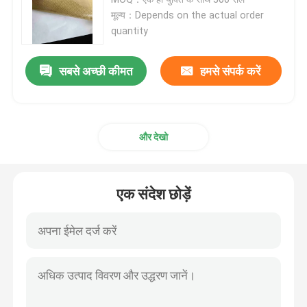
मूल्य：Depends on the actual order
quantity
डबल पक्षीय फोम टेप
सबसे अच्छी कीमत
हमसे संपर्क करें
खिंचाव रिलीज चिपकने वाला टेप
गर्म पिघल ब्लॉक
और देखो
डबल पक्षीय ऊतक टेप
एक संदेश छोड़ें
फ्लेक्सोग्राफिक प्लेट माउंटिंग टेप
चिपकने वाला स्थानांतरण टेप
हटाने योग्य चिपकने वाला टेप