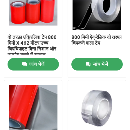
हमारे बारे में
फैक्टरी यात्रा
दो तरफ़ा एक्रिलिक टेप 800
800 मिमी ऐक्रेलिक दो तरफा
मिमी X 462 मीटर उच्च
चिपकने वाला टेप
चिपचिपाहट बिना निशान और
गुणवत्ता नियंत्रण
उपयोग करने में आसान
जांच भेजें
जांच भेजें
हमसे संपर्क करें
एक बोली का अनुरोध
गर्म पिघल चिपकने वाला टेप
कालीन चिपकने वाला टेप