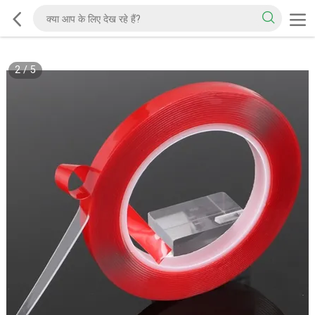
2
/
5