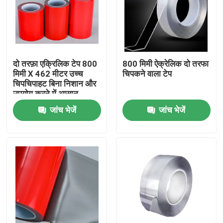
हमारे बारे में
फैक्टरी यात्रा
दो तरफ़ा एक्रिलिक टेप 800
800 मिमी ऐक्रेलिक दो तरफा
मिमी X 462 मीटर उच्च
चिपकने वाला टेप
चिपचिपाहट बिना निशान और
गुणवत्ता नियंत्रण
उपयोग करने में आसान
जांच भेजें
जांच भेजें
हमसे संपर्क करें
एक बोली का अनुरोध
गर्म पिघल चिपकने वाला टेप
कालीन चिपकने वाला टेप