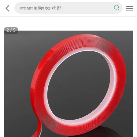
2
/
5