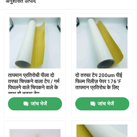
अनुशंसित उत्पाद
तापमान प्रतिरोधी पीला दो
दो तरफा टेप 200um पीई
तरफा चिपकने वाला टेप / गर्म
फिल्म रिलीज़ पेपर 176°F
पिघलने वाले चिपकने वाले के
तापमान प्रतिरोध के लिए
साथ दो तरफा टेप
होम
जांच भेजें
जांच भेजें
उत्पाद
वीडियो