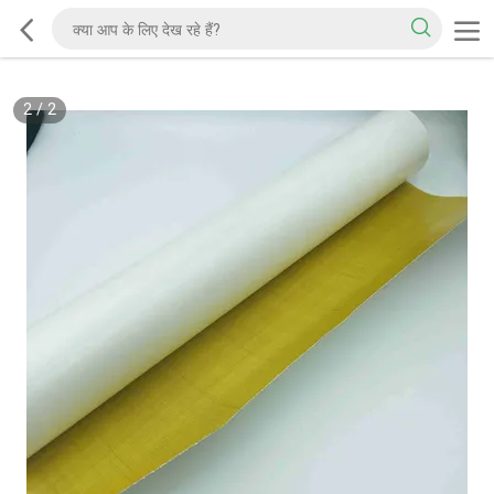
2
/
2