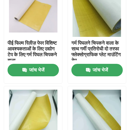
हमारे बारे में
फैक्टरी यात्रा
पीई फिल्म रिलीज़ पेपर विशिष्ट
गर्म पिघलने चिपकने वाला के
आवश्यकताओं के लिए उद्योग
साथ गर्मी प्रतिरोधी दो तरफा
गुणवत्ता नियंत्रण
टेप के लिए गर्म पिघल चिपकने
फ्लेक्सोग्राफिक प्लेट माउंटिंग
वाला
टेप
जांच भेजें
जांच भेजें
हमसे संपर्क करें
एक बोली का अनुरोध
गर्म पिघल चिपकने वाला टेप
कालीन चिपकने वाला टेप