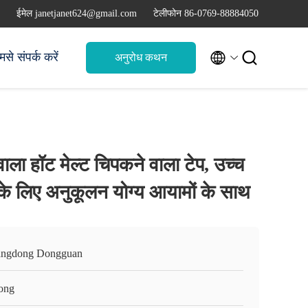
ईमेल janetjanet624@gmail.com
टेलीफोन 86-0769-88884050


मसे संपर्क करें
अनुरोध कथन
ाला हॉट मेल्ट चिपकने वाला टेप, उच्च
के लिए अनुकूलन योग्य आयामों के साथ
ngdong Dongguan
ong