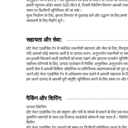
अनुकूलन योग्य होती है। एक सुविधाजनक हाथ से फाड़ने के तरीके की विशेषता
हमारी न्यूनतम ऑर्डर मात्रा 500 मीटर है, जिसमें पैकेजिंग विवरण आपकी रसद
समय पर डिलीवरी सुनिश्चित की जा सके।
मूल्य निर्धारण के लिए, कृपया विस्तार से पूछताछ करें और उद्धरण के लिए हमसे
समाधानों के लिए यिहोंग चुनें।
सहायता और सेवा:
हॉट मेल्ट एडहेसिव टेप से संबंधित तकनीकी सहायता और सेवा के लिए, विस्तृत उप
यदि आपको कोई समस्या आती है या उत्पाद चयन, अनुप्रयोग तकनीकों या समस्य
हम इसकी चिपकने वाली संपत्तियों को बनाए रखने और इष्टतम प्रदर्शन सुनिश्
सर्वोत्तम परिणामों के लिए, उत्पाद प्रलेखन में निर्दिष्ट अनुशंसित अनुप्रयोग
हमारी सेवा में आपकी विशिष्ट औद्योगिक या वाणिज्यिक आवश्यकताओं को पूरा
अपने हॉट मेल्ट एडहेसिव टेप से अधिकतम लाभ उठाने में आपकी सहायता के लिए
हम अपने उत्पाद से आपकी पूरी संतुष्टि सुनिश्चित करने के लिए समय पर और प्
पैकिंग और शिपिंग:
उत्पाद पैकेजिंग:
हॉट मेल्ट एडहेसिव टेप को संदूषण और नमी के संपर्क से बचाने के लिए एक मजब
कुशनिंग सामग्री के साथ एक टिकाऊ कार्डबोर्ड बॉक्स में रखा जाता है। पैकेज
शिपिंग:
हॉट मेल्ट एडहेसिव टेप उत्पादों को समय पर डिलीवरी सुनिश्चित करने के लिए 