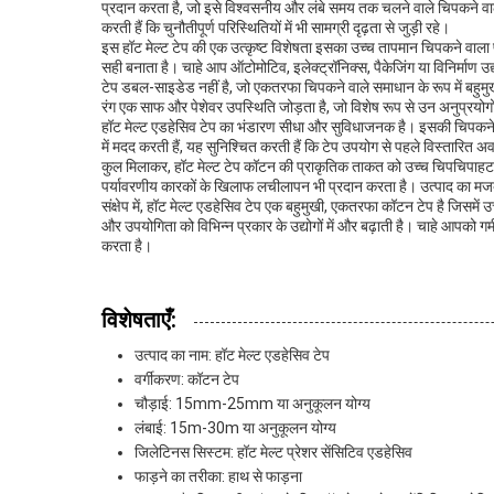
प्रदान करता है, जो इसे विश्वसनीय और लंबे समय तक चलने वाले चिपकने वाले
करती हैं कि चुनौतीपूर्ण परिस्थितियों में भी सामग्री दृढ़ता से जुड़ी रहे।
इस हॉट मेल्ट टेप की एक उत्कृष्ट विशेषता इसका उच्च तापमान चिपकने वाला फॉ
सही बनाता है। चाहे आप ऑटोमोटिव, इलेक्ट्रॉनिक्स, पैकेजिंग या विनिर्माण उद्य
टेप डबल-साइडेड नहीं है, जो एकतरफा चिपकने वाले समाधान के रूप में बहु
रंग एक साफ और पेशेवर उपस्थिति जोड़ता है, जो विशेष रूप से उन अनुप्रयोगों म
हॉट मेल्ट एडहेसिव टेप का भंडारण सीधा और सुविधाजनक है। इसकी चिपकने 
में मदद करती हैं, यह सुनिश्चित करती हैं कि टेप उपयोग से पहले विस्तारित अ
कुल मिलाकर, हॉट मेल्ट टेप कॉटन की प्राकृतिक ताकत को उच्च चिपचिपाहट, उच
पर्यावरणीय कारकों के खिलाफ लचीलापन भी प्रदान करता है। उत्पाद का मजबूत
संक्षेप में, हॉट मेल्ट एडहेसिव टेप एक बहुमुखी, एकतरफा कॉटन टेप है जिसमे
और उपयोगिता को विभिन्न प्रकार के उद्योगों में और बढ़ाती है। चाहे आपको गर्
करता है।
विशेषताएँ:
उत्पाद का नाम: हॉट मेल्ट एडहेसिव टेप
वर्गीकरण: कॉटन टेप
चौड़ाई: 15mm-25mm या अनुकूलन योग्य
लंबाई: 15m-30m या अनुकूलन योग्य
जिलेटिनस सिस्टम: हॉट मेल्ट प्रेशर सेंसिटिव एडहेसिव
फाड़ने का तरीका: हाथ से फाड़ना