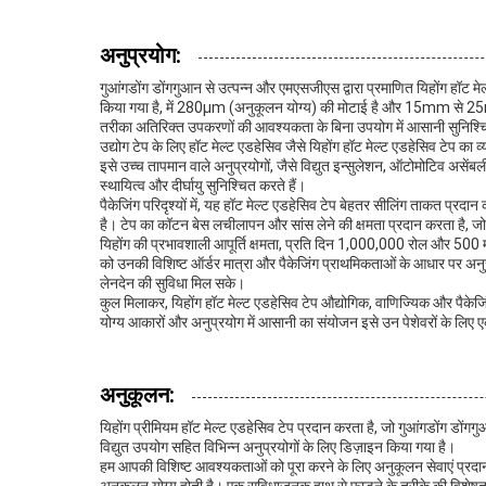
अनुप्रयोग:
गुआंगडोंग डोंगगुआन से उत्पन्न और एमएसजीएस द्वारा प्रमाणित यिहोंग हॉट म
किया गया है, में 280µm (अनुकूलन योग्य) की मोटाई है और 15mm से 25m
तरीका अतिरिक्त उपकरणों की आवश्यकता के बिना उपयोग में आसानी सुनिश्चि
उद्योग टेप के लिए हॉट मेल्ट एडहेसिव जैसे यिहोंग हॉट मेल्ट एडहेसिव टेप का 
इसे उच्च तापमान वाले अनुप्रयोगों, जैसे विद्युत इन्सुलेशन, ऑटोमोटिव असेंबल
स्थायित्व और दीर्घायु सुनिश्चित करते हैं।
पैकेजिंग परिदृश्यों में, यह हॉट मेल्ट एडहेसिव टेप बेहतर सीलिंग ताकत प्रद
है। टेप का कॉटन बेस लचीलापन और सांस लेने की क्षमता प्रदान करता है, ज
यिहोंग की प्रभावशाली आपूर्ति क्षमता, प्रति दिन 1,000,000 रोल और 500 मीटर
को उनकी विशिष्ट ऑर्डर मात्रा और पैकेजिंग प्राथमिकताओं के आधार पर अनुरूप 
लेनदेन की सुविधा मिल सके।
कुल मिलाकर, यिहोंग हॉट मेल्ट एडहेसिव टेप औद्योगिक, वाणिज्यिक और पैकेजिंग
योग्य आकारों और अनुप्रयोग में आसानी का संयोजन इसे उन पेशेवरों के लिए ए
अनुकूलन:
यिहोंग प्रीमियम हॉट मेल्ट एडहेसिव टेप प्रदान करता है, जो गुआंगडोंग डोंगगु
विद्युत उपयोग सहित विभिन्न अनुप्रयोगों के लिए डिज़ाइन किया गया है।
हम आपकी विशिष्ट आवश्यकताओं को पूरा करने के लिए अनुकूलन सेवाएं प्