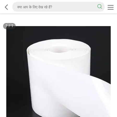
1
/
1