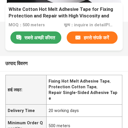
White Cotton Hot Melt Adhesive Tape for Fixing
Protection and Repair with High Viscosity and
Hand Tearing
MOQ：500 meters
मूल्य：inquire in detailPlease contact us for quotation
सबसे अच्छी कीमत
हमसे संपर्क करें
उत्पाद विवरण
Fixing Hot Melt Adhesive Tape
,
Protection Cotton Tape
,
हाई लाइट:
Repair Single-Sided Adhesive Tap
e
Delivery Time
20 working days
Minimum Order Q
500 meters