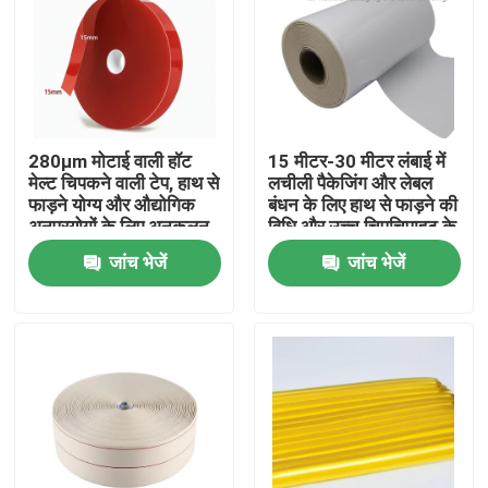
हमारे बारे में
फैक्टरी यात्रा
280μm मोटाई वाली हॉट
15 मीटर-30 मीटर लंबाई में
मेल्ट चिपकने वाली टेप, हाथ से
लचीली पैकेजिंग और लेबल
गुणवत्ता नियंत्रण
फाड़ने योग्य और औद्योगिक
बंधन के लिए हाथ से फाड़ने की
अनुप्रयोगों के लिए अनुकूलन
विधि और उच्च चिपचिपाहट के
योग्य चौड़ाई के साथ
साथ कॉटन हॉट मेल्ट चिपकने
जांच भेजें
जांच भेजें
हमसे संपर्क करें
वाला टेप
एक बोली का अनुरोध
गर्म पिघल चिपकने वाला टेप
कालीन चिपकने वाला टेप