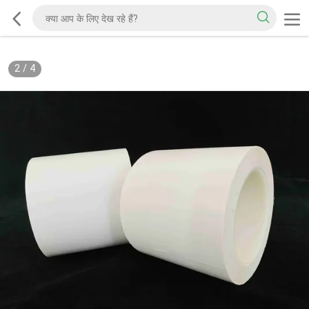
2
/
4