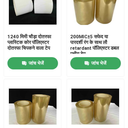
हमारे बारे में
फैक्टरी यात्रा
1240 मिमी चौड़ा दोतरफा
200MIC±5 सफेद या
प्लास्टिक कोर पॉलिएस्टर
पारदर्शी रंग के साथ लौ
दोतरफा चिपकने वाला टेप
retardant पॉलिएस्टर डबल
गुणवत्ता नियंत्रण
पक्षीय टेप
जांच भेजें
जांच भेजें
हमसे संपर्क करें
एक बोली का अनुरोध
गर्म पिघल चिपकने वाला टेप
कालीन चिपकने वाला टेप