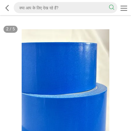
2
/
5