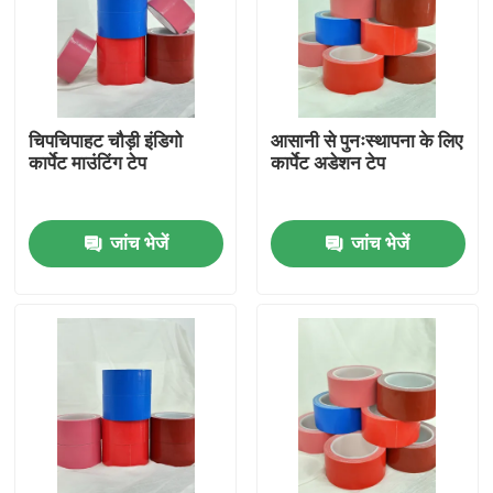
हमारे बारे में
फैक्टरी यात्रा
चिपचिपाहट चौड़ी इंडिगो
आसानी से पुनःस्थापना के लिए
कार्पेट माउंटिंग टेप
कार्पेट अडेशन टेप
गुणवत्ता नियंत्रण
जांच भेजें
जांच भेजें
हमसे संपर्क करें
एक बोली का अनुरोध
गर्म पिघल चिपकने वाला टेप
कालीन चिपकने वाला टेप