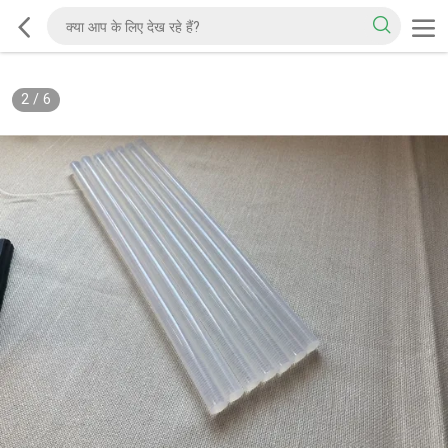
2
/
6