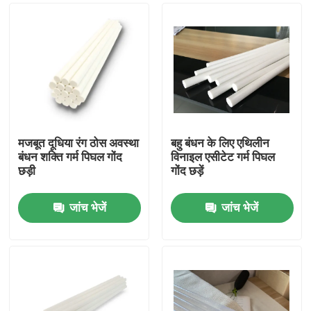
मजबूत दूधिया रंग ठोस अवस्था
बहु बंधन के लिए एथिलीन
बंधन शक्ति गर्म पिघल गोंद
विनाइल एसीटेट गर्म पिघल
छड़ी
गोंद छड़ें
जांच भेजें
जांच भेजें
होम
उत्पाद
वीडियो