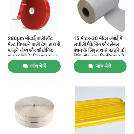
हमारे बारे में
फैक्टरी यात्रा
280μm मोटाई वाली हॉट
15 मीटर-30 मीटर लंबाई में
मेल्ट चिपकने वाली टेप, हाथ से
लचीली पैकेजिंग और लेबल
फाड़ने योग्य और औद्योगिक
बंधन के लिए हाथ से फाड़ने की
गुणवत्ता नियंत्रण
अनुप्रयोगों के लिए अनुकूलन
विधि और उच्च चिपचिपाहट के
योग्य चौड़ाई के साथ
साथ कॉटन हॉट मेल्ट चिपकने
जांच भेजें
जांच भेजें
वाला टेप
हमसे संपर्क करें
एक बोली का अनुरोध
गर्म पिघल चिपकने वाला टेप
कालीन चिपकने वाला टेप