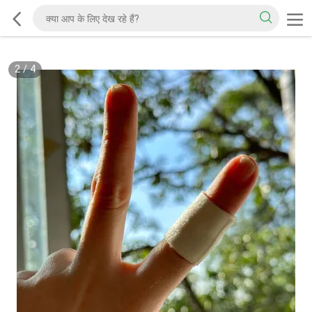
2
/
4