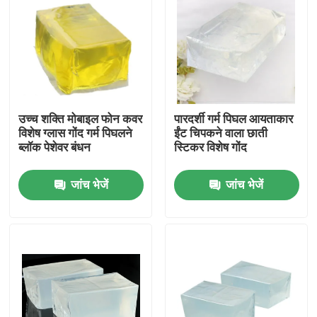
हमारे बारे में
फैक्टरी यात्रा
उच्च शक्ति मोबाइल फोन कवर
पारदर्शी गर्म पिघल आयताकार
गुणवत्ता नियंत्रण
विशेष ग्लास गोंद गर्म पिघलने
ईंट चिपकने वाला छाती
ब्लॉक पेशेवर बंधन
स्टिकर विशेष गोंद
हमसे संपर्क करें
जांच भेजें
जांच भेजें
एक बोली का अनुरोध
गर्म पिघल चिपकने वाला टेप
कालीन चिपकने वाला टेप