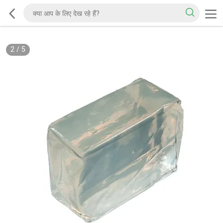
2
/
5