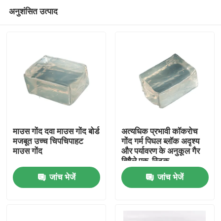
अनुशंसित उत्पाद
माउस गोंद दवा माउस गोंद बोर्ड
अत्यधिक प्रभावी कॉकरोच
मजबूत उच्च चिपचिपाहट
गोंद गर्म पिघल ब्लॉक अदृश्य
माउस गोंद
और पर्यावरण के अनुकूल गैर
होम
विषैले एक-स्टिक
जांच भेजें
जांच भेजें
उत्पाद
वीडियो