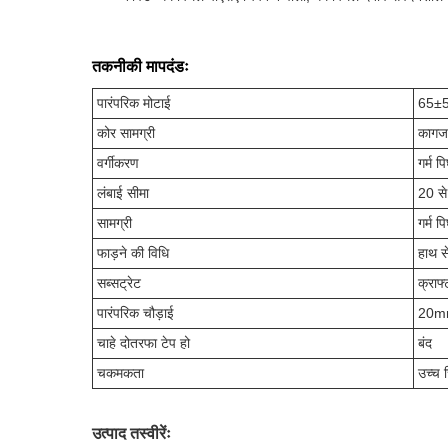
तकनीकी मापदंडः
पारंपरिक मोटाई
65±
कोर सामग्री
कागज
वर्गीकरण
गर्म 
लंबाई सीमा
20 से
सामग्री
गर्म 
फाड़ने की विधि
हाथ स
सब्सट्रेट
क्राफ्
पारंपरिक चौड़ाई
20m
चाहे दोतरफा टेप हो
बंद
चकमकता
उच्च 
उत्पाद तस्वीरेंः