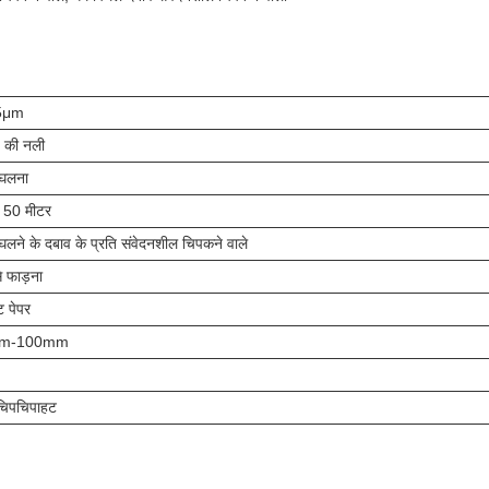
5μm
 की नली
पिघलना
 50 मीटर
पिघलने के दबाव के प्रति संवेदनशील चिपकने वाले
े फाड़ना
ट पेपर
m-100mm
चिपचिपाहट