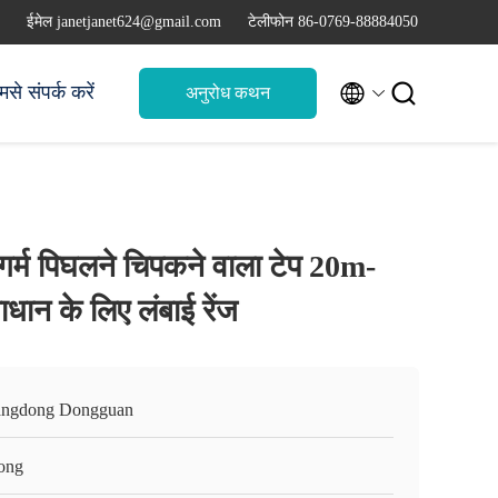
ईमेल janetjanet624@gmail.com
टेलीफोन 86-0769-88884050


मसे संपर्क करें
अनुरोध कथन
 गर्म पिघलने चिपकने वाला टेप 20m-
धान के लिए लंबाई रेंज
ngdong Dongguan
ong