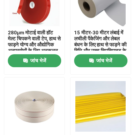
हमारे बारे में
280μm मोटाई वाली हॉट
15 मीटर-30 मीटर लंबाई में
फैक्टरी यात्रा
मेल्ट चिपकने वाली टेप, हाथ से
लचीली पैकेजिंग और लेबल
फाड़ने योग्य और औद्योगिक
बंधन के लिए हाथ से फाड़ने की
अनुप्रयोगों के लिए अनुकूलन
विधि और उच्च चिपचिपाहट के
गुणवत्ता नियंत्रण
योग्य चौड़ाई के साथ
साथ कॉटन हॉट मेल्ट चिपकने
जांच भेजें
जांच भेजें
वाला टेप
हमसे संपर्क करें
एक बोली का अनुरोध
गर्म पिघल चिपकने वाला टेप
कालीन चिपकने वाला टेप