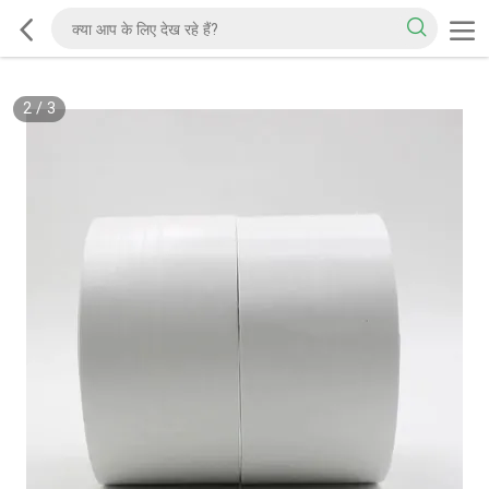
2
/
3