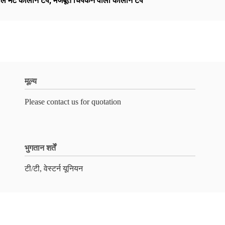
ले मैट कालीन टेप
,
मजबूत चिपकने वाला कालीन टेप
मूल्य
Please contact us for quotation
भुगतान शर्तें
टी/टी, वेस्टर्न यूनियन