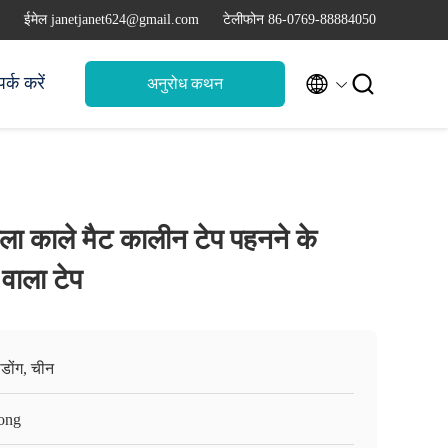
ईमेल janetjanet624@gmail.com
टेलीफोन 86-0769-88884050


र्क करें
अनुरोध कथन
ला काले मैट कालीन टेप पहनने के
 वाला टेप
ग्डोंग, चीन
ong