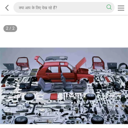
2
/
2