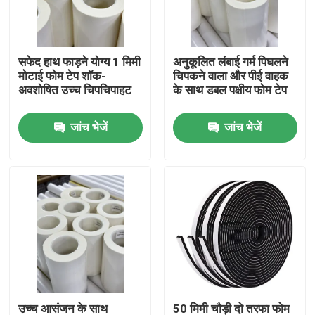
हमारे बारे में
सफेद हाथ फाड़ने योग्य 1 मिमी
अनुकूलित लंबाई गर्म पिघलने
मोटाई फोम टेप शॉक-
चिपकने वाला और पीई वाहक
फैक्टरी यात्रा
अवशोषित उच्च चिपचिपाहट
के साथ डबल पक्षीय फोम टेप
जांच भेजें
जांच भेजें
गुणवत्ता नियंत्रण
हमसे संपर्क करें
एक बोली का अनुरोध
गर्म पिघल चिपकने वाला टेप
कालीन चिपकने वाला टेप
उच्च आसंजन के साथ
50 मिमी चौड़ी दो तरफा फोम